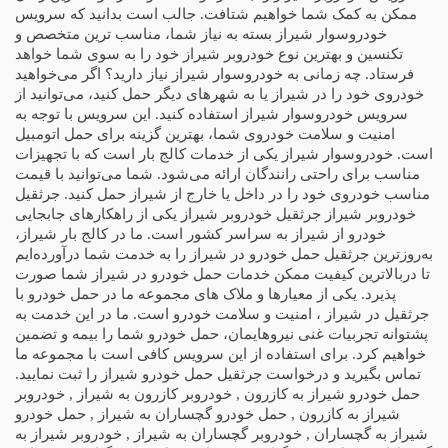
ممکن به کمک شما خواهیم شتافت. جالب است بدانید که سرویس
خودروسوار شیراز بسته به نیاز شما، مناسب ترین متخصص و
تکنسین و بهترین نوع خودروبر شیراز خود را به سوی شما خواهد
فرستاد. چه زمانی به خودروسوار شیراز نیاز دارید؟ اگر می‌خواهید
خودروی خود را در شیراز یا به شهرهای دیگر حمل کنید، می‌توانید از
سرویس خودروسوار شیراز استفاده کنید. این سرویس با توجه به
امنیت و سلامت خودروی شما، بهترین گزینه برای حمل اتومبیل
است. خودروسوار شیراز یکی از خدمات کالج بار است که با تجهیزات
مناسب برای راحتی رانندگان ارائه می‌شود. شما می‌توانید با قیمت
مناسب خودروی خود را در داخل یا خارج از شیراز حمل کنید. جرثقیل
خودروبر شیراز جرثقیل خودروبر شیراز یکی از راهکارهای جابجایی
خودرو از شیراز به سراسر کشور است. ما در کالج بار شیراز،
به‌روزترین جرثقیل حمل خودرو در شیراز را به خدمت شما درآورده‌ایم
تا دربالاترین کیفیت ممکن خدمات حمل خودرو در شیراز شما صورت
پذیرد. یکی از معیارها و ملاک های مجموعه ما در حمل خودرو با
جرثقیل در شیراز ، امنیت و سلامت خودرو است. ما در این خدمت به
پشتوانه تجربیات غنی نیروهایمان، حمل خودرو شما را بیمه و تضمین
خواهیم کرد. برای استفاده از این سرویس کافی است با مجموعه ما
تماس بگیرید و درخواست جرثقیل حمل خودرو شیراز را ثبت نمایید.
حمل خودرو شیراز به کازرون , خودروبر کازرون به شیراز , خودروبر
شیراز به کازرون , حمل خودرو گچساران به شیراز , حمل خودرو
شیراز به گچساران , خودروبر گچساران به شیراز , خودروبر شیراز به