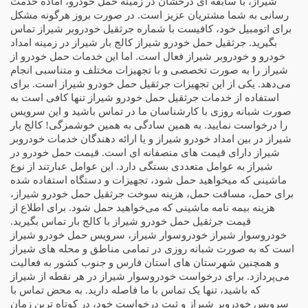
شیراز، با سابقه ای درخشان در زمینه حمل خودرو، آماده خدمت
رسانی به شما مشتریان عزیز است. در صورت بروز هرگونه مشکل
برای اتومبیل خود، کافیست با شماره جرثقیل خودروبر شیراز تماس
بگیرید. جرثقیل حمل خودرو شیراز کالج بار شیراز در زمینه امداد
خودرو و خودروبر شیراز فعال است. اما این خدمات حمل خودرو از
شیراز را به صورت تخصصی و با تجهیزات مختلف و متناسبی انجام
می‌دهد. یکی از این تجهیزات جرثقیل حمل خودرو شیراز است. برای
استفاده از خدمات جرثقیل حمل خودرو شیراز تنها کافی است به
صورت شبانه روزی با کارشناسان ما در تماس باشید و این سرویس
را درخواست نمایید. به همین سادگی به همین خوشمزگی! کالج بار
شیراز در بین امداد خودرو شیراز و یا ارائه دهندگان خدمات خودروبر
شیراز دارای قیمت های منصفانه ای است. قیمت حمل خودرو در
شیراز به عوامل متعددی بستگی دارد. این عوامل عبارتند از نوع
ماشینی که میخواهید حمل شود، تجهیزات و دستگاه استفاده شده
برای حمل، مسافت حمل، هزینه سوخت جرثقیل حمل خودرو شیراز،
هزینه بیمه نامه ماشینی که می‌خواهید حمل شود. برای اطلاع از
قیمت جرثقیل حمل خودرو شیراز با کالج بار تماس بگیرید.
خودروسوار شیراز خودروسوار شیراز، سرویس حمل خودرو شیراز
است که به صورت شبانه روزی در تمامی مناطق و محله های شیراز
و همچنین شهرستان های استان فارس و جنوب کشور به فعالیت
می‌پردازد. برای درخواست خودروسوار شیراز در هر نقطه از شیراز
که باشید، تنها یک تماس با ما فاصله دارید. به محض تماس با
سرویس خودروبر شیراز و ثبت درخواست خود، در کوتاه ترین زمان