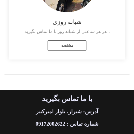
شبانه روزی
در هر ساعتی از شبانه روز با ما تماس بگیرید...
مشاهده
با ما تماس بگیرید
آدرس: شیراز، بلوار امیرکبیر
شماره تماس : 09172002622