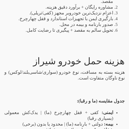
مقصد.
مشاوره رایگان + برآورد دقیق هزینه.
اعزام نزدیک‌ترین خودروبر مجهز (کفی/تریلی).
بارگیری ایمن با تجهیزات استاندارد و قفل چهارچرخ.
صدور بارنامه و بیمه در محل.
تحویل سالم به مقصد + پیگیری تا رضایت کامل.
هزینه حمل خودرو شیراز
هزینه بسته به مسافت، نوع خودرو (سواری/شاسی‌بلند/لوکس) و
نوع ناوگان متفاوت است.
جدول مقایسه (ما و رقبا):
ایمنی:
کفی + قفل چهارچرخ (ما) | یدک‌کش معمولی
(بسیاری رقبا)
بیمه:
دولتی + بارنامه (ما) | محدود یا بدون (برخی)