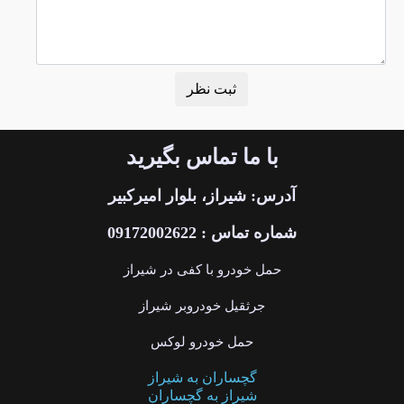
با ما تماس بگیرید
آدرس: شیراز، بلوار امیرکبیر
شماره تماس : 09172002622
حمل خودرو با کفی در شیراز
جرثقیل خودروبر شیراز
حمل خودرو لوکس
گچساران به شیراز
شیراز به گچساران